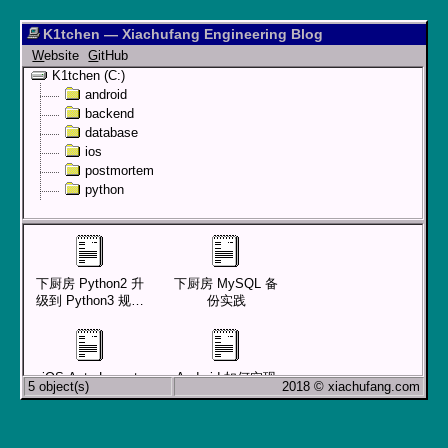
K1tchen — Xiachufang Engineering Blog
W
ebsite
G
itHub
K1tchen (C:)
android
backend
database
ios
postmortem
python
下厨房 Python2 升
下厨房 MySQL 备
级到 Python3 规划
份实践
和实施
iOS Auto Layout
Android 如何实现
5 object(s)
2018 © xiachufang.com
细节手册
一个边播放边下载
的 mp3 播放器