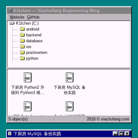
K1tchen — Xiachufang Engineering Blog
W
ebsite
G
itHub
K1tchen (C:)
android
backend
database
ios
postmortem
python
下厨房 Python2 升
下厨房 MySQL 备
级到 Python3 规划
份实践
和实施
iOS Auto Layout
Android 如何实现
5 object(s)
2018 © xiachufang.com
细节手册
一个边播放边下载
的 mp3 播放器
下厨房 MySQL 备份实践