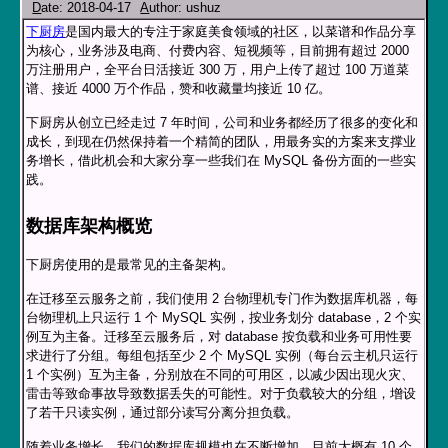
D
ate: 2018-04-17
A
uthor: ushuz
下厨房 6 月 26 日
下厨房
是国内最大的专注于家庭美食领域的社区，以菜谱和作品分享
数据丢失事故总结
为核心，业务涉及电商、付费内容、短视频等，目前拥有超过 2000
万注册用户，全平台日活接近 300 万，用户上传了超过 100 万道菜
谱、接近 4000 万个作品，赞和收藏量均接近 10 亿。
下厨房从创立已经走过 7 年时间，公司和业务都经历了很多的变化和
成长，到现在仍然保持着一个精简的团队，用最务实的方案来支撑业
务增长，借此机会和大家分享一些我们在 MySQL 备份方面的一些实
践。
数据库架构概览
下厨房使用的是最常见的主备架构。
在迁移至云服务之前，我们使用 2 台物理机专门作为数据库机器，每
台物理机上只运行 1 个 MySQL 实例，按业务划分 database，2 个实
例互为主备。迁移至云服务后，对 database 按负载和业务可用性要
求进行了分组。每组包括至少 2 个 MySQL 实例（每台云主机只运行
1 个实例）互为主备，分别放在不同的可用区，以减少因出现火灾、
雷击等致命事故导致数据丢失的可能性。对于负载较大的分组，增设
了若干只读实例，通过部分读写分离分担负载。
随着业务增长，我们的数据库规模也在不断增加，目前大概有 10 个